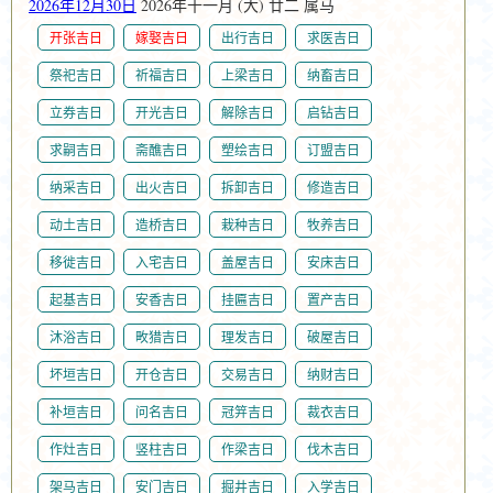
2026年12月30日
2026年十一月 (大) 廿二 属马
开张吉日
嫁娶吉日
出行吉日
求医吉日
祭祀吉日
祈福吉日
上梁吉日
纳畜吉日
立券吉日
开光吉日
解除吉日
启钻吉日
求嗣吉日
斋醮吉日
塑绘吉日
订盟吉日
纳采吉日
出火吉日
拆卸吉日
修造吉日
动土吉日
造桥吉日
栽种吉日
牧养吉日
移徙吉日
入宅吉日
盖屋吉日
安床吉日
起基吉日
安香吉日
挂匾吉日
置产吉日
沐浴吉日
畋猎吉日
理发吉日
破屋吉日
坏垣吉日
开仓吉日
交易吉日
纳财吉日
补垣吉日
问名吉日
冠笄吉日
裁衣吉日
作灶吉日
竖柱吉日
作梁吉日
伐木吉日
架马吉日
安门吉日
掘井吉日
入学吉日