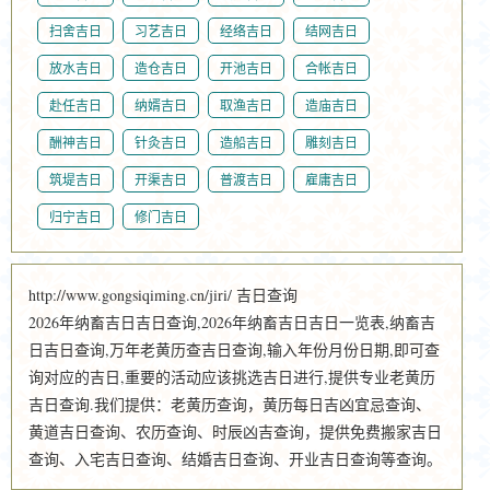
扫舍吉日
习艺吉日
经络吉日
结网吉日
放水吉日
造仓吉日
开池吉日
合帐吉日
赴任吉日
纳婿吉日
取渔吉日
造庙吉日
酬神吉日
针灸吉日
造船吉日
雕刻吉日
筑堤吉日
开渠吉日
普渡吉日
雇庸吉日
归宁吉日
修门吉日
http://www.gongsiqiming.cn/jiri/ 吉日查询
2026年纳畜吉日吉日查询,2026年纳畜吉日吉日一览表,纳畜吉
日吉日查询,万年老黄历查吉日查询,输入年份月份日期,即可查
询对应的吉日,重要的活动应该挑选吉日进行,提供专业老黄历
吉日查询.我们提供：老黄历查询，黄历每日吉凶宜忌查询、
黄道吉日查询、农历查询、时辰凶吉查询，提供免费搬家吉日
查询、入宅吉日查询、结婚吉日查询、开业吉日查询等查询。