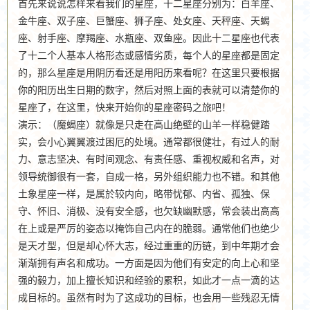
首先来说说怎样来看我们的星座，十二星座分别为：白羊座、
金牛座、双子座、巨蟹座、狮子座、处女座、天秤座、天蝎
座、射手座、摩羯座、水瓶座、双鱼座。因此十二星座也代表
了十二个人基本人格形态或感情劣质，每个人的星座都是固定
的，那么星座是用阴历看还是用阳历来看呢？在这里只要根据
你的阳历出生日期的数字，然后对照上面的表就可以清楚你的
星座了，在这里，快来开始你的星座密码之旅吧！
演示：（魔蝎座）就像是只走在高山绝壁的山羊一样稳健踏
实，会小心翼翼渡过困厄的处境。通常都很健壮，有过人的耐
力、意志坚决、有时间观念、有责任感、重视权威和名声，对
领导统御很有一套，自成一格，另外组织能力也不错。和其他
土象星座一样，是属於较内向，略带忧郁、内省、孤独、保
守、怀旧、消极、没有安全感，也欠缺幽默感，常会装出高高
在上或是严厉的姿态以掩饰自己内在的脆弱。通常他们也绝少
是天才型，但是却心怀大志，经过重重的历链，到中年期才会
渐渐拥有声名和成功。一方面是因为他们有安定的向上心和坚
强的毅力，加上擅长知识和经验的累积，如此才一点一滴的达
成目标的。虽然有时为了这成功的目标，也会用一些残忍无情