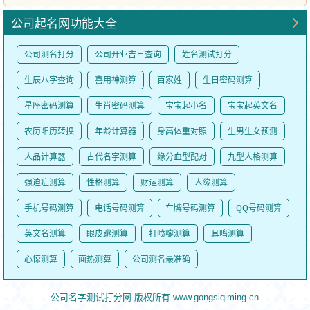
公司起名网功能大全
公司测名打分
公司开业吉日查询
姓名测试打分
生辰八字查询
喜用神测算
百家姓
生日密码测算
星座密码测算
生肖密码测算
宝宝起小名
宝宝起英文名
农历阳历转换
年龄计算器
身高体重对照
生男生女预测
人品计算器
古代名字测算
缘分血型配对
九型人格测算
强迫症测算
性格测算
财运测算
人缘测算
手机号码测算
电话号码测算
车牌号码测算
QQ号码测算
英文名测算
眼皮跳测算
打喷嚏测算
耳鸣测算
心惊测算
面热测算
公司测名最准确
公司名字测试打分网 版权所有 www.gongsiqiming.cn