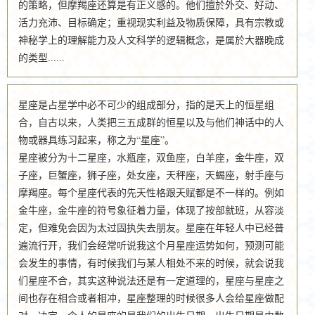
的策略，但摩羯座还算是有正义感的。他们擅於外交、好动、
活力充沛、目标确定；重视现实利益及物质保障，具有宗教或
神秘学上的理解能力及人文科学的逻辑概念，是属於大器晚成
的类型......
星座是占星学中必不可少的组成部分，指的是天上的恒星组
合，自古以来，人类把三五成群的恒星以及与他们神话中的人
物或器具练习起来，称之为“星座”。
星座被分为十二星座，水瓶座，双鱼座，白羊座，金牛座，双
子座，巨蟹座，狮子座，处女座，天秤座，天蝎座，射手座与
摩羯座。每个星座代表的先天性格跟天赋都是不一样的。例如
金牛座，金牛座的符号象征着力量，体现了按部就班，从容淡
定，但难免会因为太过固执失去朋友。星座在年轻人中已经普
遍流行开，我们会经常听说我这个月星座运势如何，预测可能
会发生的事情，有时候我们与某人相处不来的时候，就会说我
们星座不合，其实这种说法还是有一定道理的，星座与星座之
间也存在相合或者相冲，星座整理的时候很多人会给星座做配