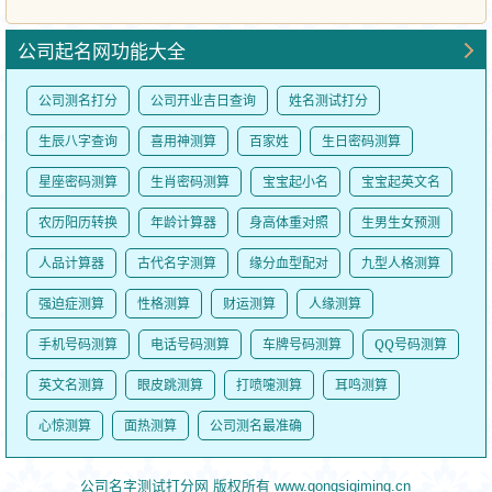
公司起名网功能大全
公司测名打分
公司开业吉日查询
姓名测试打分
生辰八字查询
喜用神测算
百家姓
生日密码测算
星座密码测算
生肖密码测算
宝宝起小名
宝宝起英文名
农历阳历转换
年龄计算器
身高体重对照
生男生女预测
人品计算器
古代名字测算
缘分血型配对
九型人格测算
强迫症测算
性格测算
财运测算
人缘测算
手机号码测算
电话号码测算
车牌号码测算
QQ号码测算
英文名测算
眼皮跳测算
打喷嚏测算
耳鸣测算
心惊测算
面热测算
公司测名最准确
公司名字测试打分网 版权所有 www.gongsiqiming.cn