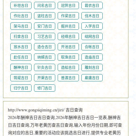
补垣吉日
问名吉日
冠笄吉日
裁衣吉日
作灶吉日
竖柱吉日
作梁吉日
伐木吉日
架马吉日
安门吉日
掘井吉日
入学吉日
扫舍吉日
习艺吉日
经络吉日
结网吉日
放水吉日
造仓吉日
开池吉日
合帐吉日
赴任吉日
纳婿吉日
取渔吉日
造庙吉日
酬神吉日
针灸吉日
造船吉日
雕刻吉日
筑堤吉日
开渠吉日
普渡吉日
雇庸吉日
归宁吉日
修门吉日
http://www.gongsiqiming.cn/jiri/ 吉日查询
2026年酬神吉日吉日查询,2026年酬神吉日吉日一览表,酬神吉
日吉日查询,万年老黄历查吉日查询,输入年份月份日期,即可查
询对应的吉日,重要的活动应该挑选吉日进行,提供专业老黄历