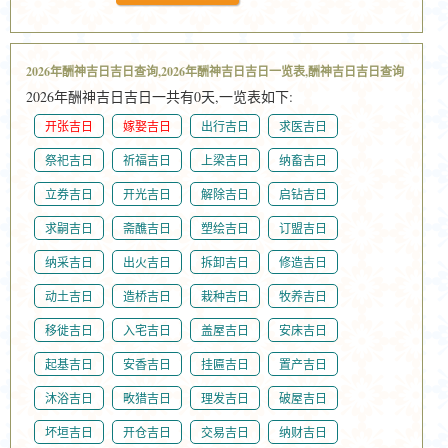
2026年酬神吉日吉日查询,2026年酬神吉日吉日一览表,酬神吉日吉日查询
2026年酬神吉日吉日一共有0天,一览表如下:
开张吉日
嫁娶吉日
出行吉日
求医吉日
祭祀吉日
祈福吉日
上梁吉日
纳畜吉日
立券吉日
开光吉日
解除吉日
启钻吉日
求嗣吉日
斋醮吉日
塑绘吉日
订盟吉日
纳采吉日
出火吉日
拆卸吉日
修造吉日
动土吉日
造桥吉日
栽种吉日
牧养吉日
移徙吉日
入宅吉日
盖屋吉日
安床吉日
起基吉日
安香吉日
挂匾吉日
置产吉日
沐浴吉日
畋猎吉日
理发吉日
破屋吉日
坏垣吉日
开仓吉日
交易吉日
纳财吉日