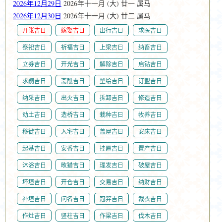
2026年12月29日
2026年十一月 (大) 廿一 属马
2026年12月30日
2026年十一月 (大) 廿二 属马
开张吉日
嫁娶吉日
出行吉日
求医吉日
祭祀吉日
祈福吉日
上梁吉日
纳畜吉日
立券吉日
开光吉日
解除吉日
启钻吉日
求嗣吉日
斋醮吉日
塑绘吉日
订盟吉日
纳采吉日
出火吉日
拆卸吉日
修造吉日
动土吉日
造桥吉日
栽种吉日
牧养吉日
移徙吉日
入宅吉日
盖屋吉日
安床吉日
起基吉日
安香吉日
挂匾吉日
置产吉日
沐浴吉日
畋猎吉日
理发吉日
破屋吉日
坏垣吉日
开仓吉日
交易吉日
纳财吉日
补垣吉日
问名吉日
冠笄吉日
裁衣吉日
作灶吉日
竖柱吉日
作梁吉日
伐木吉日