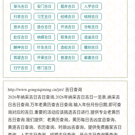
架马吉日
安门吉日
掘井吉日
入学吉日
扫舍吉日
习艺吉日
经络吉日
结网吉日
放水吉日
造仓吉日
开池吉日
合帐吉日
赴任吉日
纳婿吉日
取渔吉日
造庙吉日
酬神吉日
针灸吉日
造船吉日
雕刻吉日
筑堤吉日
开渠吉日
普渡吉日
雇庸吉日
归宁吉日
修门吉日
http://www.gongsiqiming.cn/jiri/ 吉日查询
2026年纳采吉日吉日查询,2026年纳采吉日吉日一览表,纳采吉
日吉日查询,万年老黄历查吉日查询,输入年份月份日期,即可查
询对应的吉日,重要的活动应该挑选吉日进行,提供专业老黄历
吉日查询.我们提供：老黄历查询，黄历每日吉凶宜忌查询、
黄道吉日查询、农历查询、时辰凶吉查询，提供免费搬家吉日
查询、入宅吉日查询、结婚吉日查询、开业吉日查询等查询。