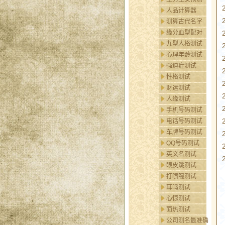
人品计算器
测算古代名字
缘分血型配对
九型人格测试
心理年龄测试
强迫症测试
性格测试
财运测试
人缘测试
手机号码测试
电话号码测试
车牌号码测试
QQ号码测试
英文名测试
眼皮跳测试
打喷嚏测试
耳鸣测试
心惊测试
面热测试
公司测名最准确