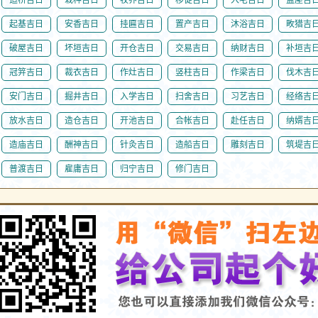
起基吉日
安香吉日
挂匾吉日
置产吉日
沐浴吉日
畋猎吉
破屋吉日
坏垣吉日
开仓吉日
交易吉日
纳财吉日
补垣吉
冠笄吉日
裁衣吉日
作灶吉日
竖柱吉日
作梁吉日
伐木吉
安门吉日
掘井吉日
入学吉日
扫舍吉日
习艺吉日
经络吉
放水吉日
造仓吉日
开池吉日
合帐吉日
赴任吉日
纳婿吉
造庙吉日
酬神吉日
针灸吉日
造船吉日
雕刻吉日
筑堤吉
普渡吉日
雇庸吉日
归宁吉日
修门吉日