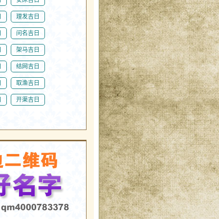
日
理发吉日
日
问名吉日
日
架马吉日
日
结网吉日
日
取渔吉日
日
开渠吉日