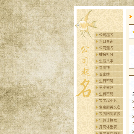
公司起名
吉日查询
公司测名
姓名打分
生辰八字
喜用神
百家姓
生日密码
星座密码
生肖密码
宝宝起小名
宝宝起英文名
农历阳历转换
年龄计算器
身高体重表
生男生女预测