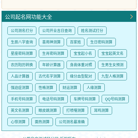
公司起名网功能大全
公司测名打分
公司开业吉日查询
姓名测试打分
生辰八字查询
喜用神测算
百家姓
生日密码测算
星座密码测算
生肖密码测算
宝宝起小名
宝宝起英文名
农历阳历转换
年龄计算器
身高体重对照
生男生女预测
人品计算器
古代名字测算
缘分血型配对
九型人格测算
强迫症测算
性格测算
财运测算
人缘测算
手机号码测算
电话号码测算
车牌号码测算
QQ号码测算
英文名测算
眼皮跳测算
打喷嚏测算
耳鸣测算
心惊测算
面热测算
公司测名最准确