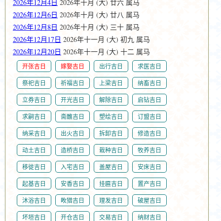
2026年12月4日
2026年十月 (大) 廿六 属马
2026年12月6日
2026年十月 (大) 廿八 属马
2026年12月8日
2026年十月 (大) 三十 属马
2026年12月17日
2026年十一月 (大) 初九 属马
2026年12月20日
2026年十一月 (大) 十二 属马
开张吉日
嫁娶吉日
出行吉日
求医吉日
祭祀吉日
祈福吉日
上梁吉日
纳畜吉日
立券吉日
开光吉日
解除吉日
启钻吉日
求嗣吉日
斋醮吉日
塑绘吉日
订盟吉日
纳采吉日
出火吉日
拆卸吉日
修造吉日
动土吉日
造桥吉日
栽种吉日
牧养吉日
移徙吉日
入宅吉日
盖屋吉日
安床吉日
起基吉日
安香吉日
挂匾吉日
置产吉日
沐浴吉日
畋猎吉日
理发吉日
破屋吉日
坏垣吉日
开仓吉日
交易吉日
纳财吉日