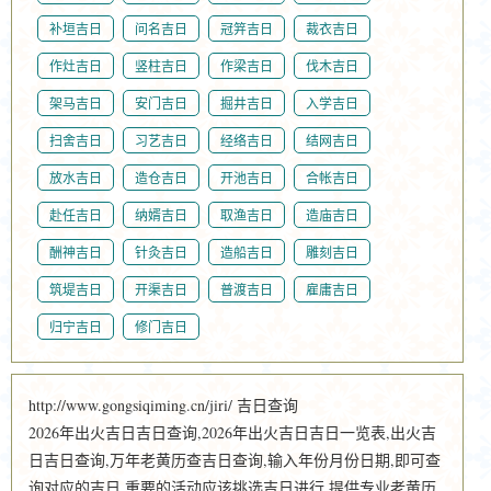
补垣吉日
问名吉日
冠笄吉日
裁衣吉日
作灶吉日
竖柱吉日
作梁吉日
伐木吉日
架马吉日
安门吉日
掘井吉日
入学吉日
扫舍吉日
习艺吉日
经络吉日
结网吉日
放水吉日
造仓吉日
开池吉日
合帐吉日
赴任吉日
纳婿吉日
取渔吉日
造庙吉日
酬神吉日
针灸吉日
造船吉日
雕刻吉日
筑堤吉日
开渠吉日
普渡吉日
雇庸吉日
归宁吉日
修门吉日
http://www.gongsiqiming.cn/jiri/ 吉日查询
2026年出火吉日吉日查询,2026年出火吉日吉日一览表,出火吉
日吉日查询,万年老黄历查吉日查询,输入年份月份日期,即可查
询对应的吉日,重要的活动应该挑选吉日进行,提供专业老黄历