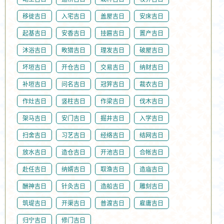
移徙吉日
入宅吉日
盖屋吉日
安床吉日
起基吉日
安香吉日
挂匾吉日
置产吉日
沐浴吉日
畋猎吉日
理发吉日
破屋吉日
坏垣吉日
开仓吉日
交易吉日
纳财吉日
补垣吉日
问名吉日
冠笄吉日
裁衣吉日
作灶吉日
竖柱吉日
作梁吉日
伐木吉日
架马吉日
安门吉日
掘井吉日
入学吉日
扫舍吉日
习艺吉日
经络吉日
结网吉日
放水吉日
造仓吉日
开池吉日
合帐吉日
赴任吉日
纳婿吉日
取渔吉日
造庙吉日
酬神吉日
针灸吉日
造船吉日
雕刻吉日
筑堤吉日
开渠吉日
普渡吉日
雇庸吉日
归宁吉日
修门吉日