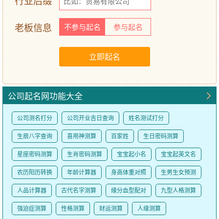
行业后缀
老板信息
不参与起名
参与起名
公司起名网功能大全
公司测名打分
公司开业吉日查询
姓名测试打分
生辰八字查询
喜用神测算
百家姓
生日密码测算
星座密码测算
生肖密码测算
宝宝起小名
宝宝起英文名
农历阳历转换
年龄计算器
身高体重对照
生男生女预测
人品计算器
古代名字测算
缘分血型配对
九型人格测算
强迫症测算
性格测算
财运测算
人缘测算